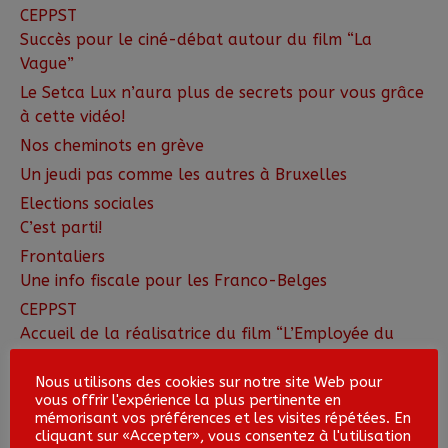
CEPPST
Succès pour le ciné-débat autour du film “La
Vague”
Le Setca Lux n’aura plus de secrets pour vous grâce
à cette vidéo!
Nos cheminots en grève
Un jeudi pas comme les autres à Bruxelles
Elections sociales
C’est parti!
Frontaliers
Une info fiscale pour les Franco-Belges
CEPPST
Accueil de la réalisatrice du film “L’Employée du
mois”
Nous utilisons des cookies sur notre site Web pour
MyFGTB: plus rapide, plus efficace, plus direct et
vous offrir l'expérience la plus pertinente en
gratuit!
mémorisant vos préférences et les visites répétées. En
cliquant sur «Accepter», vous consentez à l'utilisation
Le personnel administratif et ouvrier des écoles de