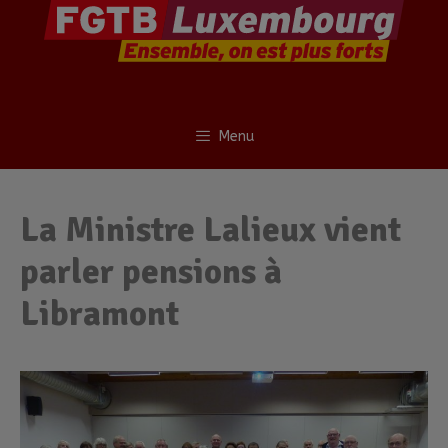
Menu
La Ministre Lalieux vient
parler pensions à
Libramont