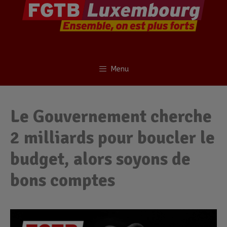
Menu
Le Gouvernement cherche
2 milliards pour boucler le
budget, alors soyons de
bons comptes