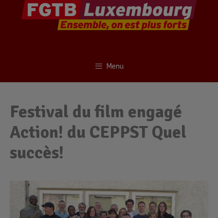
Menu
Festival du film engagé
Action! du CEPPST Quel
succès!