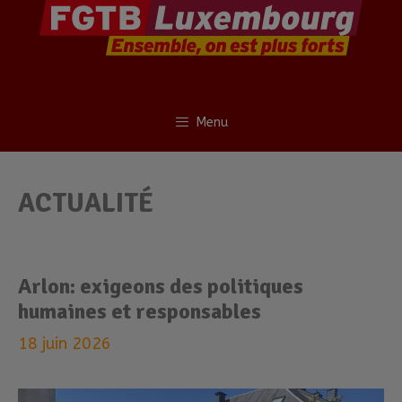
Menu
ACTUALITÉ
Arlon: exigeons des politiques
humaines et responsables
18 juin 2026