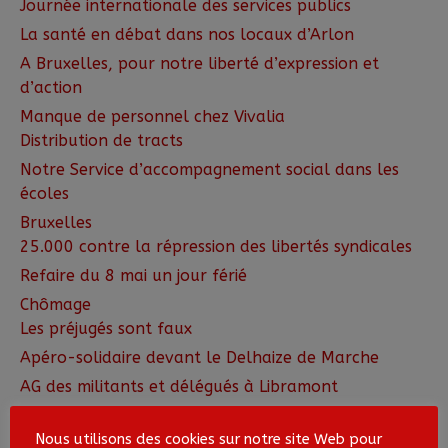
Journée internationale des services publics
La santé en débat dans nos locaux d’Arlon
A Bruxelles, pour notre liberté d’expression et
d’action
Manque de personnel chez Vivalia
Distribution de tracts
Notre Service d’accompagnement social dans les
écoles
Bruxelles
25.000 contre la répression des libertés syndicales
Refaire du 8 mai un jour férié
Chômage
Les préjugés sont faux
Apéro-solidaire devant le Delhaize de Marche
AG des militants et délégués à Libramont
Festival Action! du CEPPST
Quel succès!
Nous utilisons des cookies sur notre site Web pour