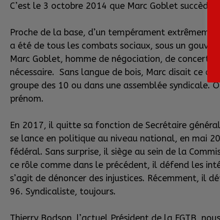
C’est le 3 octobre 2014 que Marc Goblet succède 
Proche de la base, d’un tempérament extrêmement ch
a été de tous les combats sociaux, sous un gouver
Marc Goblet, homme de négociation, de concertati
nécessaire. Sans langue de bois, Marc disait ce qu’il
groupe des 10 ou dans une assemblée syndicale. Où 
prénom.
En 2017, il quitte sa fonction de Secrétaire général
se lance en politique au niveau national, en mai 20
fédéral. Sans surprise, il siège au sein de la Commi
ce rôle comme dans le précédent, il défend les in
s’agit de dénoncer des injustices. Récemment, il dé
96. Syndicaliste, toujours.
Thierry Bodson, l’actuel Président de la FGTB, nou