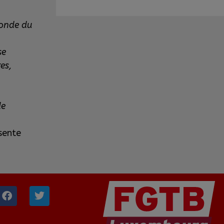
monde du
se
es,
de
sente