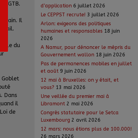
la FGTB.
d’application
6 juillet 2026
Le CEPPST recrute!
3 juillet 2026
rrain. Il
Arlon: exigeons des politiques
avail.
humaines et responsables
18 juin
2026
 table du
A Namur, pour dénoncer le mépris du
ur
Gouvernement wallon
18 juin 2026
Pas de permanences mobiles en juillet
et août
9 juin 2026
c Goblet
12 mai à Bruxelles: on y était, et
puté
vous?
13 mai 2026
s. Dans
Une veillée du premier mai à
uand il
Libramont
2 mai 2026
Loi de
Congrès statutaire pour le Setca
Luxembourg
2 avril 2026
12 mars: nous étions plus de 100.000!
26 mars 2026